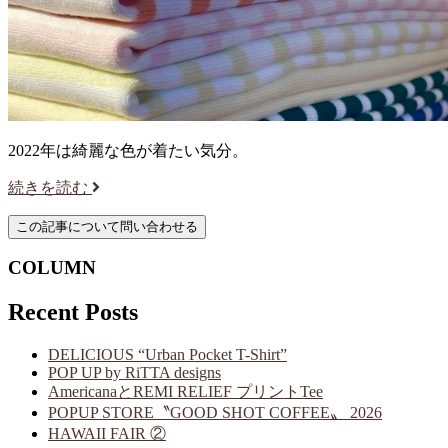
2022年は綺麗な色が着たい気分。
続きを読む
COLUMN
Recent Posts
DELICIOUS “Urban Pocket T-Shirt”
POP UP by RiTTA designs
AmericanaとREMI RELIEF プリントTee
POPUP STORE〝GOOD SHOT COFFEE〟 2026
HAWAII FAIR ②