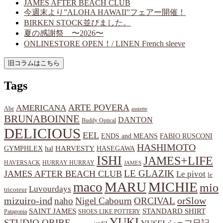
JAMES AFTER BEACH CLUB
今週末より”ALOHA HAWAII”フェアー開催！
BIRKEN STOCK並びました。
夏の感謝祭 〜2026〜
ONLINESTORE OPEN！/ LINEN French sleeve
Tags
ARTE POVERA
AMERICANA
Abe
assiette
BRUNABOINNE
DANTON
Buddy Optical
DELICIOUS
EEL
ENDS and MEANS
FABIO RUSCONI
HASHIMOTO
HARVESTY
hal
HASEGAWA
GYMPHLEX
ISHI
JAMES+LIFE
HAVERSACK
HURRAY HURRAY
JAMES
LE GLAZIK
JAMES AFTER BEACH CLUB
Le pivot
le
MARU
MICHIE
maco
mio
Luvourdays
tricoteur
orSlow
mizuiro-ind
naho
Nigel Cabourn
ORCIVAL
SAINT JAMES
STANDARD SHIRT
Patagonia
SHOES LIKE POTTERY
YUKI
STUDIO ORIBE