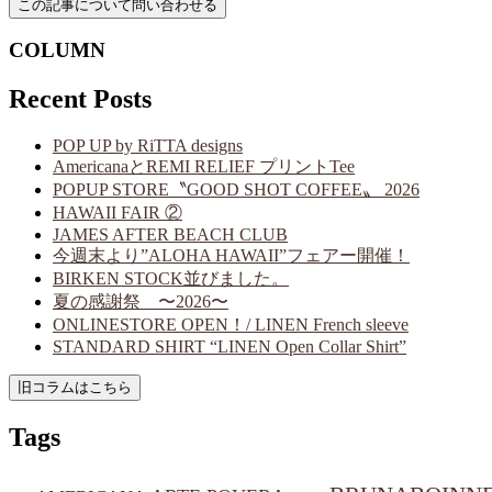
COLUMN
Recent Posts
POP UP by RiTTA designs
AmericanaとREMI RELIEF プリントTee
POPUP STORE〝GOOD SHOT COFFEE〟 2026
HAWAII FAIR ②
JAMES AFTER BEACH CLUB
今週末より”ALOHA HAWAII”フェアー開催！
BIRKEN STOCK並びました。
夏の感謝祭 〜2026〜
ONLINESTORE OPEN！/ LINEN French sleeve
STANDARD SHIRT “LINEN Open Collar Shirt”
Tags