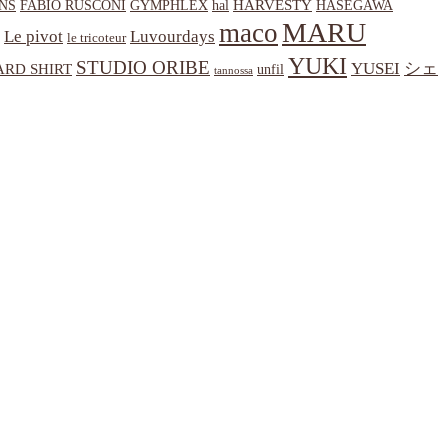
HARVESTY
NS
hal
HASEGAWA
FABIO RUSCONI
GYMPHLEX
MARU
maco
Le pivot
Luvourdays
le tricoteur
YUKI
STUDIO ORIBE
YUSEI
シェ
RD SHIRT
unfil
tannossa