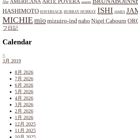
BRUNABOINN
ARTE POVERA
AMERICANA
Abe
assiette
ISHI
JA
HASHIMOTO
HAVERSACK
HURRAY HURRAY
JAMES
MICHIE
mio
mizuiro-ind
naho
Nigel Cabourn
OR
フ日記
Calendar
<
3月 2019
8月 2026
7月 2026
6月 2026
5月 2026
4月 2026
3月 2026
2月 2026
1月 2026
12月 2025
11月 2025
10月 2025