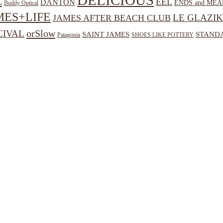
DELICIOUS
E
EEL
DANTON
ENDS and MEA
Buddy Optical
MES+LIFE
LE GLAZIK
JAMES AFTER BEACH CLUB
orSlow
CIVAL
SAINT JAMES
STANDA
Patagonia
SHOES LIKE POTTERY