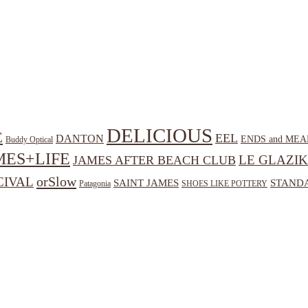
DELICIOUS
E
EEL
DANTON
ENDS and MEA
Buddy Optical
MES+LIFE
LE GLAZIK
JAMES AFTER BEACH CLUB
orSlow
CIVAL
SAINT JAMES
STANDA
Patagonia
SHOES LIKE POTTERY