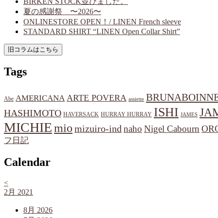
BIRKEN STOCK並びました。
夏の感謝祭 〜2026〜
ONLINESTORE OPEN！/ LINEN French sleeve
STANDARD SHIRT “LINEN Open Collar Shirt”
Tags
BRUNABOINN
ARTE POVERA
AMERICANA
Abe
assiette
ISHI
JA
HASHIMOTO
HAVERSACK
HURRAY HURRAY
JAMES
MICHIE
mio
mizuiro-ind
naho
Nigel Cabourn
OR
フ日記
Calendar
<
2月 2021
8月 2026