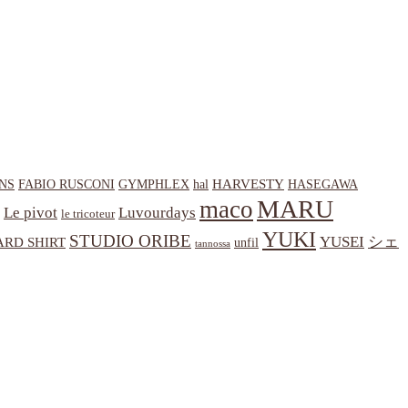
HARVESTY
NS
hal
HASEGAWA
FABIO RUSCONI
GYMPHLEX
MARU
maco
Le pivot
Luvourdays
le tricoteur
YUKI
STUDIO ORIBE
YUSEI
シェ
RD SHIRT
unfil
tannossa