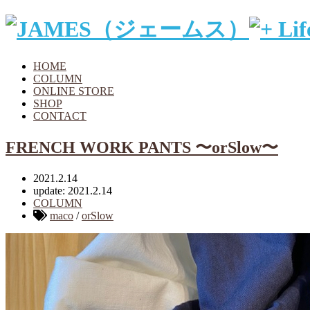
HOME
COLUMN
ONLINE STORE
SHOP
CONTACT
FRENCH WORK PANTS 〜orSlow〜
2021.2.14
update: 2021.2.14
COLUMN
maco
/
orSlow