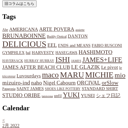
Tags
ARTE POVERA
AMERICANA
Abe
assiette
BRUNABOINNE
DANTON
Buddy Optical
DELICIOUS
EEL
ENDS and MEANS
FABIO RUSCONI
HASHIMOTO
HARVESTY
hal
HASEGAWA
GYMPHLEX
ISHI
JAMES+LIFE
HAVERSACK
HURRAY HURRAY
JAMES
LE GLAZIK
JAMES AFTER BEACH CLUB
Le pivot
le
MARU
MICHIE
maco
mio
Luvourdays
tricoteur
orSlow
mizuiro-ind
naho
Nigel Cabourn
ORCIVAL
SAINT JAMES
STANDARD SHIRT
Patagonia
SHOES LIKE POTTERY
YUKI
STUDIO ORIBE
YUSEI
シェフ日記
unfil
tannossa
Calendar
<
2月 2022