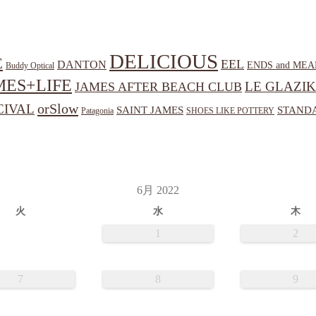
DELICIOUS
E
EEL
DANTON
ENDS and MEA
Buddy Optical
MES+LIFE
LE GLAZIK
JAMES AFTER BEACH CLUB
orSlow
CIVAL
SAINT JAMES
STANDA
Patagonia
SHOES LIKE POTTERY
6月 2022
火
水
木
1
2
7
8
9