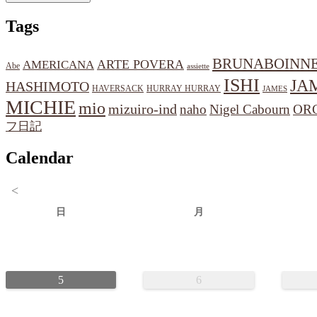
Tags
BRUNABOINN
ARTE POVERA
AMERICANA
Abe
assiette
ISHI
JA
HASHIMOTO
HAVERSACK
HURRAY HURRAY
JAMES
MICHIE
mio
mizuiro-ind
naho
Nigel Cabourn
OR
フ日記
Calendar
<
日
月
5
6