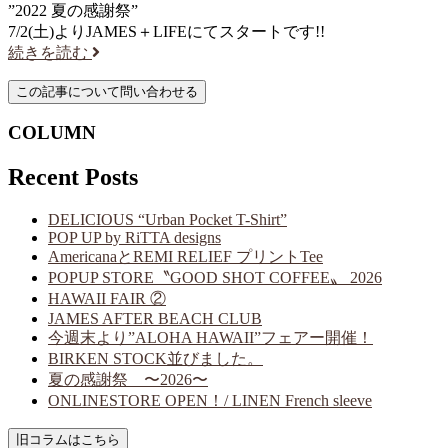
”2022 夏の感謝祭”
7/2(土)よりJAMES＋LIFEにてスタートです!!
続きを読む
COLUMN
Recent Posts
DELICIOUS “Urban Pocket T-Shirt”
POP UP by RiTTA designs
AmericanaとREMI RELIEF プリントTee
POPUP STORE〝GOOD SHOT COFFEE〟 2026
HAWAII FAIR ②
JAMES AFTER BEACH CLUB
今週末より”ALOHA HAWAII”フェアー開催！
BIRKEN STOCK並びました。
夏の感謝祭 〜2026〜
ONLINESTORE OPEN！/ LINEN French sleeve