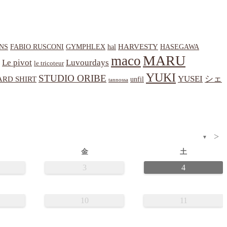
HARVESTY
NS
hal
HASEGAWA
FABIO RUSCONI
GYMPHLEX
MARU
maco
Le pivot
Luvourdays
le tricoteur
YUKI
STUDIO ORIBE
YUSEI
シェ
RD SHIRT
unfil
tannossa
>
▼
金
土
3
4
10
11