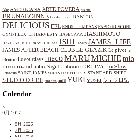
ARTE POVERA
AMERICANA
Abe
assiette
BRUNABOINNE
DANTON
Buddy Optical
DELICIOUS
EEL
ENDS and MEANS
FABIO RUSCONI
HASHIMOTO
HARVESTY
hal
HASEGAWA
GYMPHLEX
ISHI
JAMES+LIFE
HAVERSACK
HURRAY HURRAY
JAMES
LE GLAZIK
JAMES AFTER BEACH CLUB
Le pivot
le
MARU
MICHIE
maco
mio
Luvourdays
tricoteur
orSlow
mizuiro-ind
naho
Nigel Cabourn
ORCIVAL
SAINT JAMES
STANDARD SHIRT
Patagonia
SHOES LIKE POTTERY
YUKI
STUDIO ORIBE
YUSEI
シェフ日記
unfil
tannossa
Calendar
<
9月 2017
8月 2026
7月 2026
6月 2026