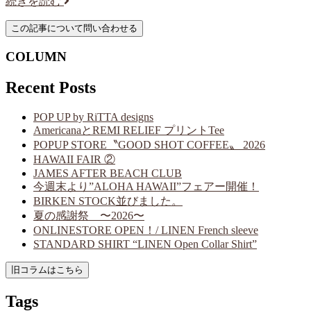
続きを読む
COLUMN
Recent Posts
POP UP by RiTTA designs
AmericanaとREMI RELIEF プリントTee
POPUP STORE〝GOOD SHOT COFFEE〟 2026
HAWAII FAIR ②
JAMES AFTER BEACH CLUB
今週末より”ALOHA HAWAII”フェアー開催！
BIRKEN STOCK並びました。
夏の感謝祭 〜2026〜
ONLINESTORE OPEN！/ LINEN French sleeve
STANDARD SHIRT “LINEN Open Collar Shirt”
Tags