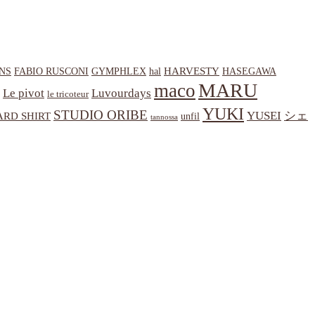
HARVESTY
NS
hal
HASEGAWA
FABIO RUSCONI
GYMPHLEX
MARU
maco
Le pivot
Luvourdays
le tricoteur
YUKI
STUDIO ORIBE
YUSEI
シェ
RD SHIRT
unfil
tannossa