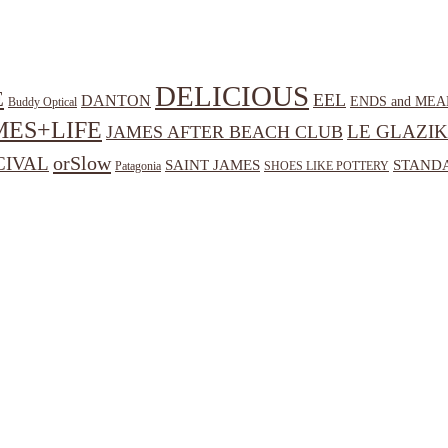
DELICIOUS
E
EEL
DANTON
ENDS and MEA
Buddy Optical
MES+LIFE
LE GLAZIK
JAMES AFTER BEACH CLUB
orSlow
CIVAL
SAINT JAMES
STANDA
Patagonia
SHOES LIKE POTTERY