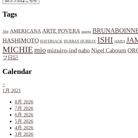
Tags
BRUNABOINN
ARTE POVERA
AMERICANA
Abe
assiette
ISHI
JA
HASHIMOTO
HAVERSACK
HURRAY HURRAY
JAMES
MICHIE
mio
mizuiro-ind
naho
Nigel Cabourn
OR
フ日記
Calendar
<
1月 2021
8月 2026
7月 2026
6月 2026
5月 2026
4月 2026
3月 2026