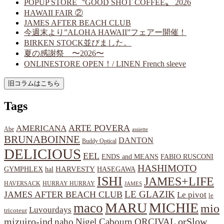
POPUP STORE〝GOOD SHOT COFFEE〟 2026
HAWAII FAIR ②
JAMES AFTER BEACH CLUB
今週末より”ALOHA HAWAII”フェアー開催！
BIRKEN STOCK並びました。
夏の感謝祭 〜2026〜
ONLINESTORE OPEN！/ LINEN French sleeve
Tags
ARTE POVERA
AMERICANA
Abe
assiette
BRUNABOINNE
DANTON
Buddy Optical
DELICIOUS
EEL
ENDS and MEANS
FABIO RUSCONI
HASHIMOTO
HARVESTY
hal
HASEGAWA
GYMPHLEX
ISHI
JAMES+LIFE
HAVERSACK
HURRAY HURRAY
JAMES
LE GLAZIK
JAMES AFTER BEACH CLUB
Le pivot
le
MARU
MICHIE
maco
mio
Luvourdays
tricoteur
orSlow
mizuiro-ind
naho
Nigel Cabourn
ORCIVAL