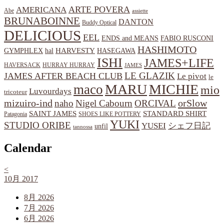
ARTE POVERA
AMERICANA
Abe
assiette
BRUNABOINNE
DANTON
Buddy Optical
DELICIOUS
EEL
ENDS and MEANS
FABIO RUSCONI
HASHIMOTO
HARVESTY
hal
HASEGAWA
GYMPHLEX
ISHI
JAMES+LIFE
HAVERSACK
HURRAY HURRAY
JAMES
LE GLAZIK
JAMES AFTER BEACH CLUB
Le pivot
le
MARU
MICHIE
maco
mio
Luvourdays
tricoteur
orSlow
mizuiro-ind
naho
Nigel Cabourn
ORCIVAL
SAINT JAMES
STANDARD SHIRT
Patagonia
SHOES LIKE POTTERY
YUKI
STUDIO ORIBE
YUSEI
シェフ日記
unfil
tannossa
Calendar
<
10月 2017
8月 2026
7月 2026
6月 2026