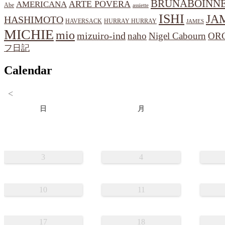
BRUNABOINN
ARTE POVERA
AMERICANA
Abe
assiette
ISHI
JA
HASHIMOTO
HAVERSACK
HURRAY HURRAY
JAMES
MICHIE
mio
mizuiro-ind
naho
Nigel Cabourn
OR
フ日記
Calendar
<
日
月
3
4
10
11
17
18