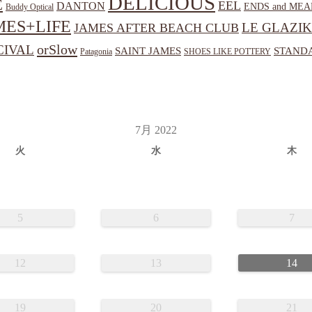
DELICIOUS
E
EEL
DANTON
ENDS and MEA
Buddy Optical
MES+LIFE
LE GLAZIK
JAMES AFTER BEACH CLUB
orSlow
CIVAL
SAINT JAMES
STANDA
Patagonia
SHOES LIKE POTTERY
7月 2022
火
水
木
5
6
7
12
13
14
19
20
21