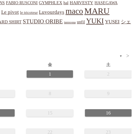
HARVESTY
NS
hal
HASEGAWA
FABIO RUSCONI
GYMPHLEX
MARU
maco
Le pivot
Luvourdays
le tricoteur
YUKI
STUDIO ORIBE
YUSEI
シェ
RD SHIRT
unfil
tannossa
>
▼
金
土
1
2
8
9
15
16
22
23