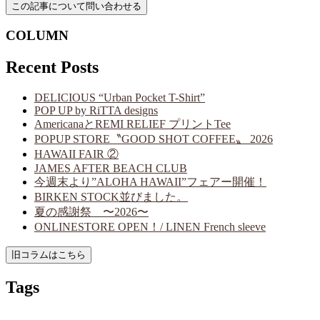
COLUMN
Recent Posts
DELICIOUS “Urban Pocket T-Shirt”
POP UP by RiTTA designs
AmericanaとREMI RELIEF プリントTee
POPUP STORE〝GOOD SHOT COFFEE〟 2026
HAWAII FAIR ②
JAMES AFTER BEACH CLUB
今週末より”ALOHA HAWAII”フェアー開催！
BIRKEN STOCK並びました。
夏の感謝祭 〜2026〜
ONLINESTORE OPEN！/ LINEN French sleeve
Tags