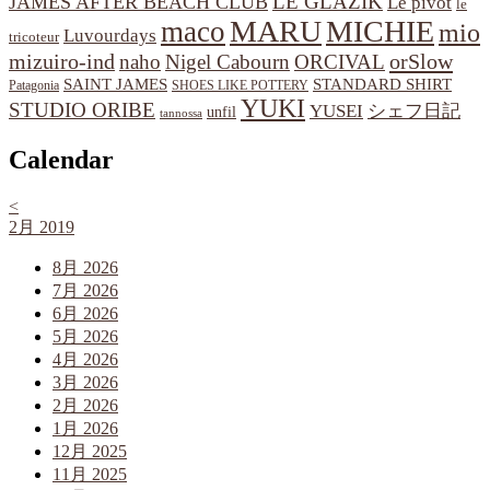
LE GLAZIK
JAMES AFTER BEACH CLUB
Le pivot
le
MARU
MICHIE
maco
mio
Luvourdays
tricoteur
orSlow
mizuiro-ind
naho
Nigel Cabourn
ORCIVAL
SAINT JAMES
STANDARD SHIRT
Patagonia
SHOES LIKE POTTERY
YUKI
STUDIO ORIBE
YUSEI
シェフ日記
unfil
tannossa
Calendar
<
2月 2019
8月 2026
7月 2026
6月 2026
5月 2026
4月 2026
3月 2026
2月 2026
1月 2026
12月 2025
11月 2025