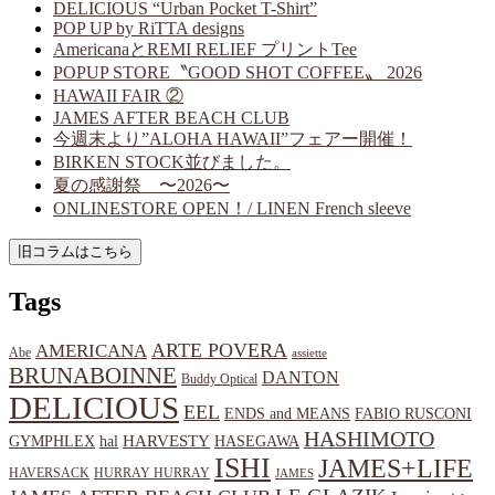
DELICIOUS “Urban Pocket T-Shirt”
POP UP by RiTTA designs
AmericanaとREMI RELIEF プリントTee
POPUP STORE〝GOOD SHOT COFFEE〟 2026
HAWAII FAIR ②
JAMES AFTER BEACH CLUB
今週末より”ALOHA HAWAII”フェアー開催！
BIRKEN STOCK並びました。
夏の感謝祭 〜2026〜
ONLINESTORE OPEN！/ LINEN French sleeve
Tags
ARTE POVERA
AMERICANA
Abe
assiette
BRUNABOINNE
DANTON
Buddy Optical
DELICIOUS
EEL
ENDS and MEANS
FABIO RUSCONI
HASHIMOTO
HARVESTY
hal
HASEGAWA
GYMPHLEX
ISHI
JAMES+LIFE
HAVERSACK
HURRAY HURRAY
JAMES