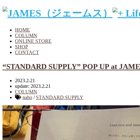
HOME
COLUMN
ONLINE STORE
SHOP
CONTACT
“STANDARD SUPPLY” POP UP at JAM
2023.2.21
update: 2023.2.21
COLUMN
naho
/
STANDARD SUPPLY