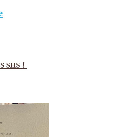
ES SHS！