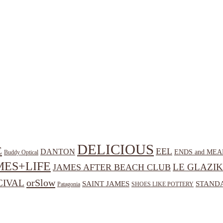
DELICIOUS
E
EEL
DANTON
ENDS and MEA
Buddy Optical
MES+LIFE
LE GLAZIK
JAMES AFTER BEACH CLUB
orSlow
CIVAL
SAINT JAMES
STANDA
Patagonia
SHOES LIKE POTTERY