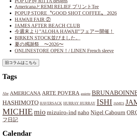
POP UP by RiTTA designs
AmericanaとREMI RELIEF プリントTee
POPUP STORE〝GOOD SHOT COFFEE〟 2026
HAWAII FAIR ②
JAMES AFTER BEACH CLUB
今週末より”ALOHA HAWAII”フェアー開催！
BIRKEN STOCK並びました。
夏の感謝祭 〜2026〜
ONLINESTORE OPEN！/ LINEN French sleeve
Tags
BRUNABOINN
ARTE POVERA
AMERICANA
Abe
assiette
ISHI
JA
HASHIMOTO
HAVERSACK
HURRAY HURRAY
JAMES
MICHIE
mio
mizuiro-ind
naho
Nigel Cabourn
OR
フ日記
Calendar