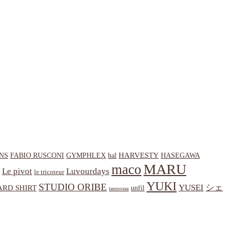
HARVESTY
NS
hal
HASEGAWA
FABIO RUSCONI
GYMPHLEX
MARU
maco
Le pivot
Luvourdays
le tricoteur
YUKI
STUDIO ORIBE
YUSEI
シェ
RD SHIRT
unfil
tannossa