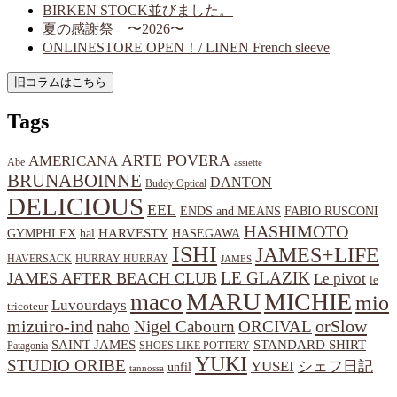
BIRKEN STOCK並びました。
夏の感謝祭 〜2026〜
ONLINESTORE OPEN！/ LINEN French sleeve
Tags
ARTE POVERA
AMERICANA
Abe
assiette
BRUNABOINNE
DANTON
Buddy Optical
DELICIOUS
EEL
ENDS and MEANS
FABIO RUSCONI
HASHIMOTO
HARVESTY
hal
HASEGAWA
GYMPHLEX
ISHI
JAMES+LIFE
HAVERSACK
HURRAY HURRAY
JAMES
LE GLAZIK
JAMES AFTER BEACH CLUB
Le pivot
le
MARU
MICHIE
maco
mio
Luvourdays
tricoteur
orSlow
mizuiro-ind
naho
Nigel Cabourn
ORCIVAL
SAINT JAMES
STANDARD SHIRT
Patagonia
SHOES LIKE POTTERY
YUKI
STUDIO ORIBE
YUSEI
シェフ日記
unfil
tannossa