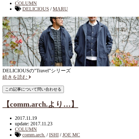
COLUMN
DELICIOUS
/
MARU
DELICIOUSの”Travel”シリーズ
続きを読む
【comm.arch.より…】
2017.11.19
update: 2017.11.23
COLUMN
comm.arch.
/
ISHI
/
JOE MC