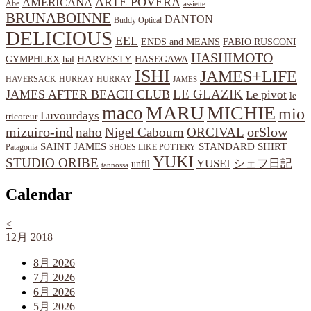
ARTE POVERA
AMERICANA
Abe
assiette
BRUNABOINNE
DANTON
Buddy Optical
DELICIOUS
EEL
ENDS and MEANS
FABIO RUSCONI
HASHIMOTO
HARVESTY
hal
HASEGAWA
GYMPHLEX
ISHI
JAMES+LIFE
HAVERSACK
HURRAY HURRAY
JAMES
LE GLAZIK
JAMES AFTER BEACH CLUB
Le pivot
le
MARU
MICHIE
maco
mio
Luvourdays
tricoteur
orSlow
mizuiro-ind
naho
Nigel Cabourn
ORCIVAL
SAINT JAMES
STANDARD SHIRT
Patagonia
SHOES LIKE POTTERY
YUKI
STUDIO ORIBE
YUSEI
シェフ日記
unfil
tannossa
Calendar
<
12月 2018
8月 2026
7月 2026
6月 2026
5月 2026