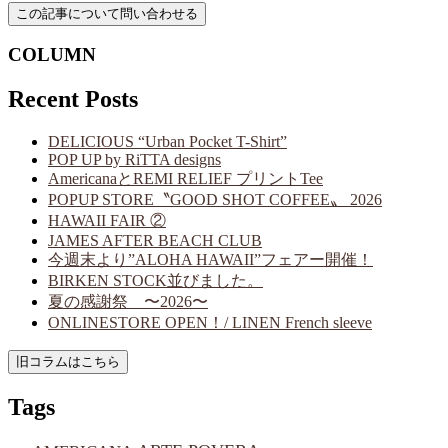
COLUMN
Recent Posts
DELICIOUS “Urban Pocket T-Shirt”
POP UP by RiTTA designs
AmericanaとREMI RELIEF プリントTee
POPUP STORE〝GOOD SHOT COFFEE〟 2026
HAWAII FAIR ②
JAMES AFTER BEACH CLUB
今週末より”ALOHA HAWAII”フェアー開催！
BIRKEN STOCK並びました。
夏の感謝祭 〜2026〜
ONLINESTORE OPEN！/ LINEN French sleeve
Tags