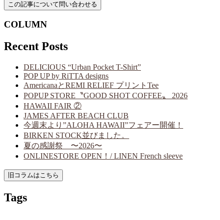
COLUMN
Recent Posts
DELICIOUS “Urban Pocket T-Shirt”
POP UP by RiTTA designs
AmericanaとREMI RELIEF プリントTee
POPUP STORE〝GOOD SHOT COFFEE〟 2026
HAWAII FAIR ②
JAMES AFTER BEACH CLUB
今週末より”ALOHA HAWAII”フェアー開催！
BIRKEN STOCK並びました。
夏の感謝祭 〜2026〜
ONLINESTORE OPEN！/ LINEN French sleeve
Tags