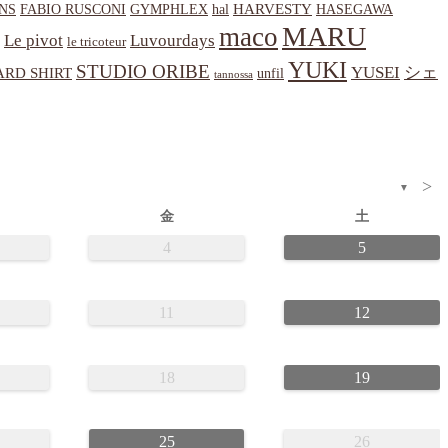
HARVESTY
NS
hal
HASEGAWA
FABIO RUSCONI
GYMPHLEX
MARU
maco
Le pivot
Luvourdays
le tricoteur
YUKI
STUDIO ORIBE
YUSEI
シェ
RD SHIRT
unfil
tannossa
>
▼
金
土
4
5
11
12
18
19
25
26