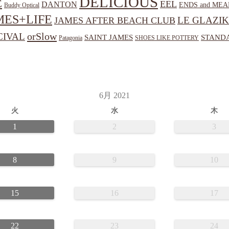
DELICIOUS
E
EEL
DANTON
ENDS and MEA
Buddy Optical
MES+LIFE
LE GLAZIK
JAMES AFTER BEACH CLUB
orSlow
CIVAL
SAINT JAMES
STANDA
Patagonia
SHOES LIKE POTTERY
6月 2021
火
水
木
1
2
3
8
9
10
15
16
17
22
23
24