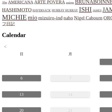
BRUNABOINN
ARTE POVERA
AMERICANA
Abe
assiette
ISHI
JA
HASHIMOTO
HAVERSACK
HURRAY HURRAY
JAMES
MICHIE
mio
mizuiro-ind
naho
Nigel Cabourn
OR
フ日記
Calendar
<
日
月
6
7
13
14
20
21