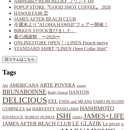
AmericanaとREMI RELIEF プリントTee
POPUP STORE〝GOOD SHOT COFFEE〟 2026
HAWAII FAIR ②
JAMES AFTER BEACH CLUB
今週末より”ALOHA HAWAII”フェアー開催！
BIRKEN STOCK並びました。
夏の感謝祭 〜2026〜
ONLINESTORE OPEN！/ LINEN French sleeve
STANDARD SHIRT “LINEN Open Collar Shirt”
Tags
ARTE POVERA
AMERICANA
Abe
assiette
BRUNABOINNE
DANTON
Buddy Optical
DELICIOUS
EEL
ENDS and MEANS
FABIO RUSCONI
HASHIMOTO
HARVESTY
hal
HASEGAWA
GYMPHLEX
ISHI
JAMES+LIFE
HAVERSACK
HURRAY HURRAY
JAMES
LE GLAZIK
JAMES AFTER BEACH CLUB
Le pivot
le