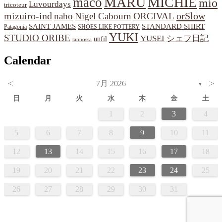
MARU
MICHIE
maco
mio
Luvourdays
tricoteur
orSlow
mizuiro-ind
naho
Nigel Cabourn
ORCIVAL
SAINT JAMES
STANDARD SHIRT
Patagonia
SHOES LIKE POTTERY
YUKI
STUDIO ORIBE
YUSEI
シェフ日記
unfil
tannossa
Calendar
<
>
7月 2026
▼
日
月
火
水
木
金
土
1
2
3
4
5
6
7
8
9
10
11
12
13
14
15
16
17
18
19
20
21
22
23
24
25
26
27
28
29
30
31