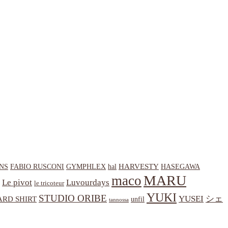
HARVESTY
NS
hal
HASEGAWA
FABIO RUSCONI
GYMPHLEX
MARU
maco
Le pivot
Luvourdays
le tricoteur
YUKI
STUDIO ORIBE
YUSEI
シェ
RD SHIRT
unfil
tannossa