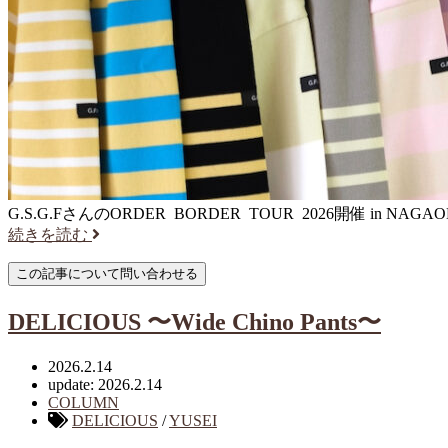
G.S.G.FさんのORDER BORDER TOUR 2026開催 in NAGA
続きを読む
DELICIOUS 〜Wide Chino Pants〜
2026.2.14
update: 2026.2.14
COLUMN
DELICIOUS
/
YUSEI