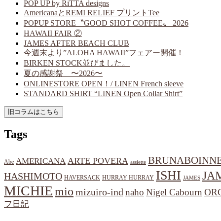
POP UP by RiTTA designs
AmericanaとREMI RELIEF プリントTee
POPUP STORE〝GOOD SHOT COFFEE〟 2026
HAWAII FAIR ②
JAMES AFTER BEACH CLUB
今週末より”ALOHA HAWAII”フェアー開催！
BIRKEN STOCK並びました。
夏の感謝祭 〜2026〜
ONLINESTORE OPEN！/ LINEN French sleeve
STANDARD SHIRT “LINEN Open Collar Shirt”
Tags
BRUNABOINN
ARTE POVERA
AMERICANA
Abe
assiette
ISHI
JA
HASHIMOTO
HAVERSACK
HURRAY HURRAY
JAMES
MICHIE
mio
mizuiro-ind
naho
Nigel Cabourn
OR
フ日記