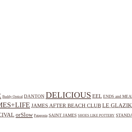
DELICIOUS
E
EEL
DANTON
ENDS and MEA
Buddy Optical
MES+LIFE
LE GLAZIK
JAMES AFTER BEACH CLUB
orSlow
CIVAL
SAINT JAMES
STANDA
Patagonia
SHOES LIKE POTTERY