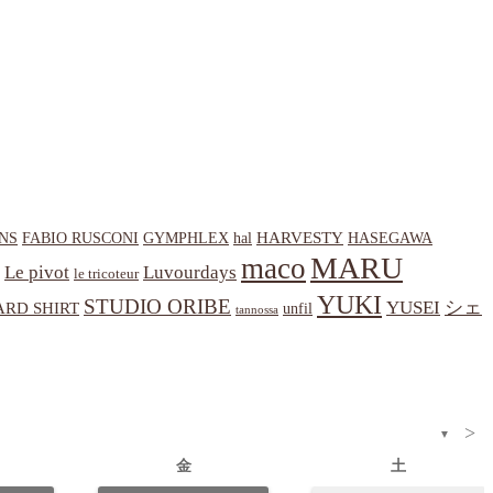
HARVESTY
NS
hal
HASEGAWA
FABIO RUSCONI
GYMPHLEX
MARU
maco
Le pivot
Luvourdays
le tricoteur
YUKI
STUDIO ORIBE
YUSEI
シェ
RD SHIRT
unfil
tannossa
>
▼
金
土