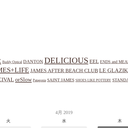
DELICIOUS
E
EEL
DANTON
ENDS and MEA
Buddy Optical
MES+LIFE
LE GLAZIK
JAMES AFTER BEACH CLUB
orSlow
CIVAL
SAINT JAMES
STANDA
Patagonia
SHOES LIKE POTTERY
4月 2019
火
水
木