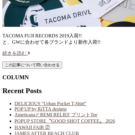
TACOMA FUJI RECORDS 2019入荷!!
と、GWに合わせて各ブランドより新作入荷!!
続きを読む
COLUMN
Recent Posts
DELICIOUS “Urban Pocket T-Shirt”
POP UP by RiTTA designs
AmericanaとREMI RELIEF プリントTee
POPUP STORE〝GOOD SHOT COFFEE〟 2026
HAWAII FAIR ②
JAMES AFTER BEACH CLUB