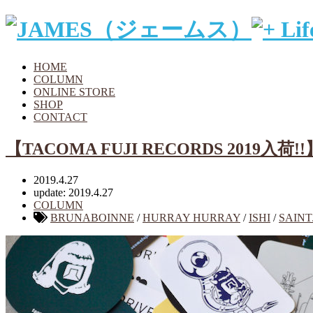
HOME
COLUMN
ONLINE STORE
SHOP
CONTACT
【TACOMA FUJI RECORDS 2019入荷!!
2019.4.27
update: 2019.4.27
COLUMN
BRUNABOINNE
/
HURRAY HURRAY
/
ISHI
/
SAIN