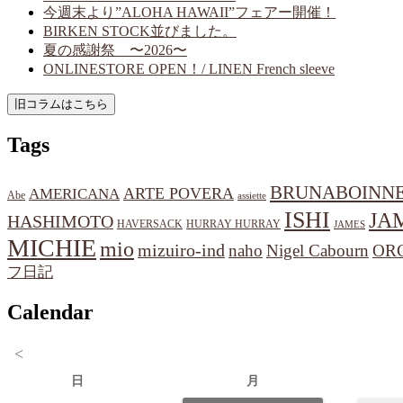
今週末より”ALOHA HAWAII”フェアー開催！
BIRKEN STOCK並びました。
夏の感謝祭 〜2026〜
ONLINESTORE OPEN！/ LINEN French sleeve
Tags
BRUNABOINN
ARTE POVERA
AMERICANA
Abe
assiette
ISHI
JA
HASHIMOTO
HAVERSACK
HURRAY HURRAY
JAMES
MICHIE
mio
mizuiro-ind
naho
Nigel Cabourn
OR
フ日記
Calendar
<
日
月