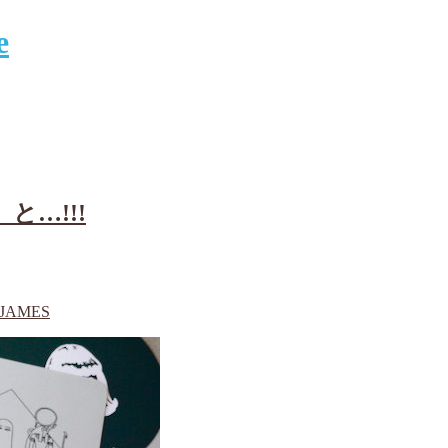
】と…!!!
TJAMES