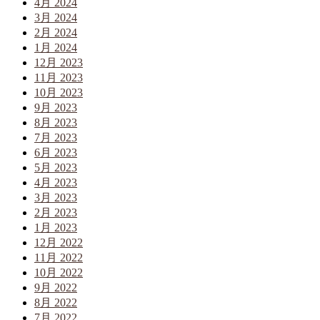
4月 2024
3月 2024
2月 2024
1月 2024
12月 2023
11月 2023
10月 2023
9月 2023
8月 2023
7月 2023
6月 2023
5月 2023
4月 2023
3月 2023
2月 2023
1月 2023
12月 2022
11月 2022
10月 2022
9月 2022
8月 2022
7月 2022