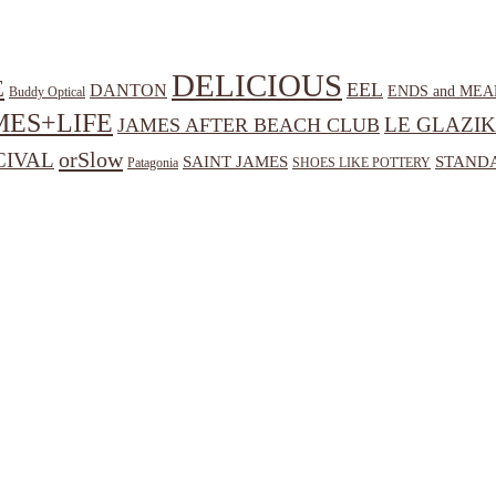
DELICIOUS
E
EEL
DANTON
ENDS and MEA
Buddy Optical
MES+LIFE
LE GLAZIK
JAMES AFTER BEACH CLUB
orSlow
CIVAL
SAINT JAMES
STANDA
Patagonia
SHOES LIKE POTTERY