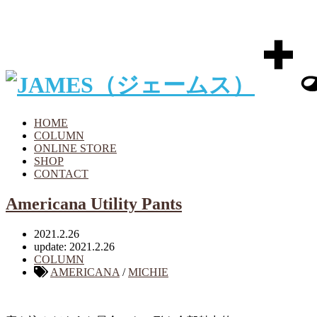
HOME
COLUMN
ONLINE STORE
SHOP
CONTACT
Americana Utility Pants
2021.2.26
update: 2021.2.26
COLUMN
AMERICANA
/
MICHIE