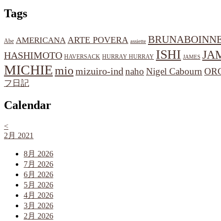
Tags
BRUNABOINN
ARTE POVERA
AMERICANA
Abe
assiette
ISHI
JA
HASHIMOTO
HAVERSACK
HURRAY HURRAY
JAMES
MICHIE
mio
mizuiro-ind
naho
Nigel Cabourn
OR
フ日記
Calendar
<
2月 2021
8月 2026
7月 2026
6月 2026
5月 2026
4月 2026
3月 2026
2月 2026