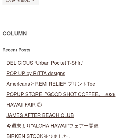
COLUMN
Recent Posts
DELICIOUS “Urban Pocket T-Shirt”
POP UP by RiTTA designs
AmericanaとREMI RELIEF プリントTee
POPUP STORE〝GOOD SHOT COFFEE〟 2026
HAWAII FAIR ②
JAMES AFTER BEACH CLUB
今週末より”ALOHA HAWAII”フェアー開催！
BIRKEN STOCK並びました。