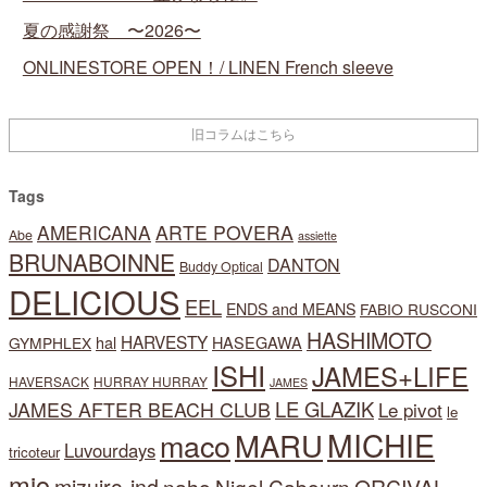
夏の感謝祭 〜2026〜
ONLINESTORE OPEN！/ LINEN French sleeve
Tags
AMERICANA
ARTE POVERA
Abe
assiette
BRUNABOINNE
DANTON
Buddy Optical
DELICIOUS
EEL
ENDS and MEANS
FABIO RUSCONI
HASHIMOTO
HARVESTY
hal
HASEGAWA
GYMPHLEX
ISHI
JAMES+LIFE
HAVERSACK
HURRAY HURRAY
JAMES
LE GLAZIK
JAMES AFTER BEACH CLUB
Le pivot
le
MARU
MICHIE
maco
Luvourdays
tricoteur
mio
naho
Nigel Cabourn