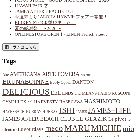
POPUP STORE〝GOOD SHOT COFFEE〟 2026
HAWAII FAIR ②
JAMES AFTER BEACH CLUB
今週末より”ALOHA HAWAII”フェアー開催！
BIRKEN STOCK並びました。
夏の感謝祭 〜2026〜
ONLINESTORE OPEN！/ LINEN French sleeve
Tags
ARTE POVERA
AMERICANA
Abe
assiette
BRUNABOINNE
DANTON
Buddy Optical
DELICIOUS
EEL
ENDS and MEANS
FABIO RUSCONI
HASHIMOTO
HARVESTY
hal
HASEGAWA
GYMPHLEX
ISHI
JAMES+LIFE
HAVERSACK
HURRAY HURRAY
JAMES
LE GLAZIK
JAMES AFTER BEACH CLUB
Le pivot
le
MARU
MICHIE
maco
mio
Luvourdays
tricoteur