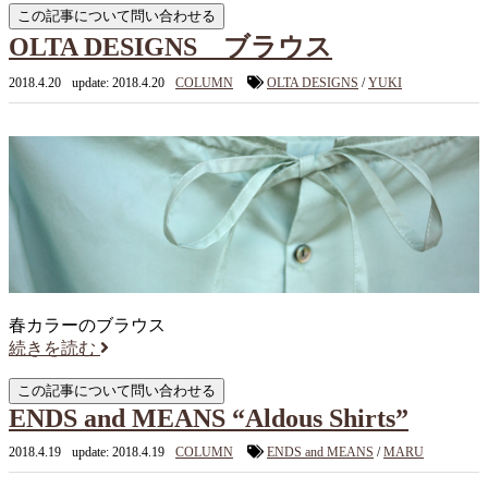
OLTA DESIGNS ブラウス
2018.4.20
update: 2018.4.20
COLUMN
OLTA DESIGNS
/
YUKI
春カラーのブラウス
続きを読む
ENDS and MEANS “Aldous Shirts”
2018.4.19
update: 2018.4.19
COLUMN
ENDS and MEANS
/
MARU