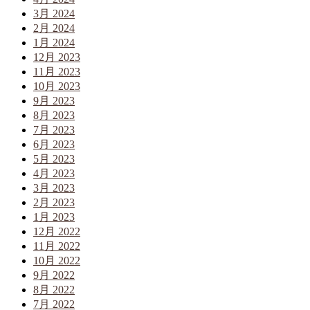
3月 2024
2月 2024
1月 2024
12月 2023
11月 2023
10月 2023
9月 2023
8月 2023
7月 2023
6月 2023
5月 2023
4月 2023
3月 2023
2月 2023
1月 2023
12月 2022
11月 2022
10月 2022
9月 2022
8月 2022
7月 2022