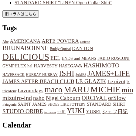
STANDARD SHIRT “LINEN Open Collar Shirt”
Tags
ARTE POVERA
AMERICANA
Abe
assiette
BRUNABOINNE
DANTON
Buddy Optical
DELICIOUS
EEL
ENDS and MEANS
FABIO RUSCONI
HASHIMOTO
HARVESTY
hal
HASEGAWA
GYMPHLEX
ISHI
JAMES+LIFE
HAVERSACK
HURRAY HURRAY
JAMES
LE GLAZIK
JAMES AFTER BEACH CLUB
Le pivot
le
MARU
MICHIE
maco
mio
Luvourdays
tricoteur
orSlow
mizuiro-ind
naho
Nigel Cabourn
ORCIVAL
SAINT JAMES
STANDARD SHIRT
Patagonia
SHOES LIKE POTTERY
YUKI
STUDIO ORIBE
YUSEI
シェフ日記
unfil
tannossa
Calendar