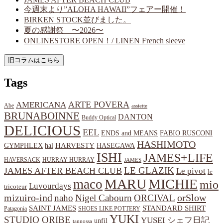
今週末より”ALOHA HAWAII”フェアー開催！
BIRKEN STOCK並びました。
夏の感謝祭 〜2026〜
ONLINESTORE OPEN！/ LINEN French sleeve
Tags
ARTE POVERA
AMERICANA
Abe
assiette
BRUNABOINNE
DANTON
Buddy Optical
DELICIOUS
EEL
ENDS and MEANS
FABIO RUSCONI
HASHIMOTO
HARVESTY
hal
HASEGAWA
GYMPHLEX
ISHI
JAMES+LIFE
HAVERSACK
HURRAY HURRAY
JAMES
LE GLAZIK
JAMES AFTER BEACH CLUB
Le pivot
le
MARU
MICHIE
maco
mio
Luvourdays
tricoteur
orSlow
mizuiro-ind
naho
Nigel Cabourn
ORCIVAL
SAINT JAMES
STANDARD SHIRT
Patagonia
SHOES LIKE POTTERY
YUKI
STUDIO ORIBE
YUSEI
シェフ日記
unfil
tannossa