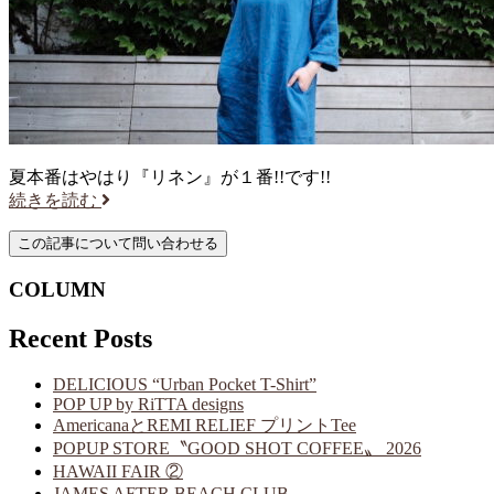
夏本番はやはり『リネン』が１番!!です!!
続きを読む
COLUMN
Recent Posts
DELICIOUS “Urban Pocket T-Shirt”
POP UP by RiTTA designs
AmericanaとREMI RELIEF プリントTee
POPUP STORE〝GOOD SHOT COFFEE〟 2026
HAWAII FAIR ②
JAMES AFTER BEACH CLUB