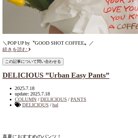
＼POP UP by〝GOOD SHOT COFFEE〟／
続きを読む
DELICIOUS ”Urban Easy Pants”
2025.7.18
update: 2025.7.18
COLUMN
/
DELICIOUS
/
PANTS
DELICIOUS
/
hal
真夏におすすめのパンツ！