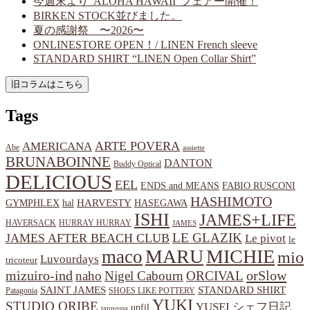
今週末より”ALOHA HAWAII”フェアー開催！
BIRKEN STOCK並びました。
夏の感謝祭 〜2026〜
ONLINESTORE OPEN！/ LINEN French sleeve
STANDARD SHIRT “LINEN Open Collar Shirt”
Tags
ARTE POVERA
AMERICANA
Abe
assiette
BRUNABOINNE
DANTON
Buddy Optical
DELICIOUS
EEL
ENDS and MEANS
FABIO RUSCONI
HASHIMOTO
HARVESTY
hal
HASEGAWA
GYMPHLEX
ISHI
JAMES+LIFE
HAVERSACK
HURRAY HURRAY
JAMES
LE GLAZIK
JAMES AFTER BEACH CLUB
Le pivot
le
MARU
MICHIE
maco
mio
Luvourdays
tricoteur
orSlow
mizuiro-ind
naho
Nigel Cabourn
ORCIVAL
SAINT JAMES
STANDARD SHIRT
Patagonia
SHOES LIKE POTTERY
YUKI
STUDIO ORIBE
YUSEI
シェフ日記
unfil
tannossa