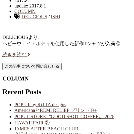
2017.8.1
update: 2017.8.1
COLUMN
DELICIOUS
/
ISHI
DELICIOUSより、
ヘビーウェイトボディを使用した新作Tシャツが入荷◎
続きを読む
COLUMN
Recent Posts
POP UP by RiTTA designs
AmericanaとREMI RELIEF プリントTee
POPUP STORE〝GOOD SHOT COFFEE〟 2026
HAWAII FAIR ②
JAMES AFTER BEACH CLUB