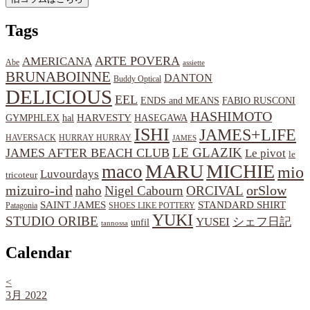
Tags
ARTE POVERA
AMERICANA
Abe
assiette
BRUNABOINNE
DANTON
Buddy Optical
DELICIOUS
EEL
ENDS and MEANS
FABIO RUSCONI
HASHIMOTO
HARVESTY
hal
HASEGAWA
GYMPHLEX
ISHI
JAMES+LIFE
HAVERSACK
HURRAY HURRAY
JAMES
LE GLAZIK
JAMES AFTER BEACH CLUB
Le pivot
le
MARU
MICHIE
maco
mio
Luvourdays
tricoteur
orSlow
mizuiro-ind
naho
Nigel Cabourn
ORCIVAL
SAINT JAMES
STANDARD SHIRT
Patagonia
SHOES LIKE POTTERY
YUKI
STUDIO ORIBE
YUSEI
シェフ日記
unfil
tannossa
Calendar
<
3月 2022