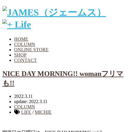
HOME
COLUMN
ONLINE STORE
SHOP
CONTACT
NICE DAY MORNING!! womanフリマ
も!!
2022.3.11
update: 2022.3.11
COLUMN
LIFE
/
MICHIE