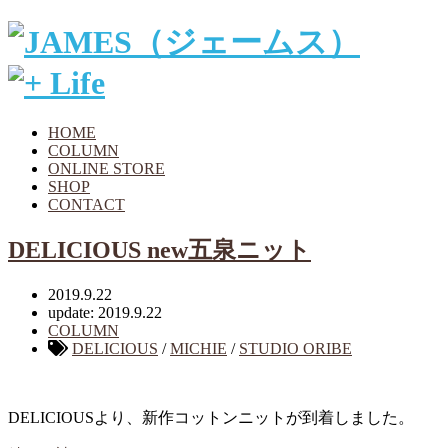
HOME
COLUMN
ONLINE STORE
SHOP
CONTACT
DELICIOUS new五泉ニット
2019.9.22
update: 2019.9.22
COLUMN
DELICIOUS
/
MICHIE
/
STUDIO ORIBE
DELICIOUSより、新作コットンニットが到着しました。