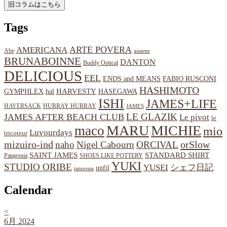
Tags
ARTE POVERA
AMERICANA
Abe
assiette
BRUNABOINNE
DANTON
Buddy Optical
DELICIOUS
EEL
ENDS and MEANS
FABIO RUSCONI
HASHIMOTO
HARVESTY
hal
HASEGAWA
GYMPHLEX
ISHI
JAMES+LIFE
HAVERSACK
HURRAY HURRAY
JAMES
LE GLAZIK
JAMES AFTER BEACH CLUB
Le pivot
le
MARU
MICHIE
maco
mio
Luvourdays
tricoteur
orSlow
mizuiro-ind
naho
Nigel Cabourn
ORCIVAL
SAINT JAMES
STANDARD SHIRT
Patagonia
SHOES LIKE POTTERY
YUKI
STUDIO ORIBE
YUSEI
シェフ日記
unfil
tannossa
Calendar
<
6月 2024