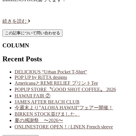
続きを読む
COLUMN
Recent Posts
DELICIOUS “Urban Pocket T-Shirt”
POP UP by RiTTA designs
AmericanaとREMI RELIEF プリントTee
POPUP STORE〝GOOD SHOT COFFEE〟 2026
HAWAII FAIR ②
JAMES AFTER BEACH CLUB
今週末より”ALOHA HAWAII”フェアー開催！
BIRKEN STOCK並びました。
夏の感謝祭 〜2026〜
ONLINESTORE OPEN！/ LINEN French sleeve