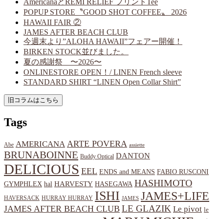
AmericanaとREMI RELIEF プリントTee
POPUP STORE〝GOOD SHOT COFFEE〟 2026
HAWAII FAIR ②
JAMES AFTER BEACH CLUB
今週末より”ALOHA HAWAII”フェアー開催！
BIRKEN STOCK並びました。
夏の感謝祭 〜2026〜
ONLINESTORE OPEN！/ LINEN French sleeve
STANDARD SHIRT “LINEN Open Collar Shirt”
Tags
ARTE POVERA
AMERICANA
Abe
assiette
BRUNABOINNE
DANTON
Buddy Optical
DELICIOUS
EEL
ENDS and MEANS
FABIO RUSCONI
HASHIMOTO
HARVESTY
hal
HASEGAWA
GYMPHLEX
ISHI
JAMES+LIFE
HAVERSACK
HURRAY HURRAY
JAMES
LE GLAZIK
JAMES AFTER BEACH CLUB
Le pivot
le