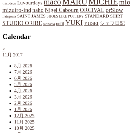
MARU
MICHIE
maco
mio
Luvourdays
tricoteur
orSlow
mizuiro-ind
naho
Nigel Cabourn
ORCIVAL
SAINT JAMES
STANDARD SHIRT
Patagonia
SHOES LIKE POTTERY
YUKI
STUDIO ORIBE
YUSEI
シェフ日記
unfil
tannossa
Calendar
<
11月 2017
8月 2026
7月 2026
6月 2026
5月 2026
4月 2026
3月 2026
2月 2026
1月 2026
12月 2025
11月 2025
10月 2025