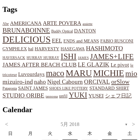
Tags
ARTE POVERA
AMERICANA
Abe
assiette
BRUNABOINNE
DANTON
Buddy Optical
DELICIOUS
EEL
ENDS and MEANS
FABIO RUSCONI
HASHIMOTO
HARVESTY
hal
HASEGAWA
GYMPHLEX
ISHI
JAMES+LIFE
HAVERSACK
HURRAY HURRAY
JAMES
LE GLAZIK
JAMES AFTER BEACH CLUB
Le pivot
le
MARU
MICHIE
maco
mio
Luvourdays
tricoteur
orSlow
mizuiro-ind
naho
Nigel Cabourn
ORCIVAL
SAINT JAMES
STANDARD SHIRT
Patagonia
SHOES LIKE POTTERY
YUKI
STUDIO ORIBE
YUSEI
シェフ日記
unfil
tannossa
Calendar
<
>
5月 2018
▼
日
月
火
水
木
金
土