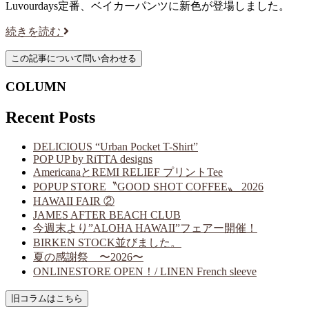
Luvourdays定番、ベイカーパンツに新色が登場しました。
続きを読む
COLUMN
Recent Posts
DELICIOUS “Urban Pocket T-Shirt”
POP UP by RiTTA designs
AmericanaとREMI RELIEF プリントTee
POPUP STORE〝GOOD SHOT COFFEE〟 2026
HAWAII FAIR ②
JAMES AFTER BEACH CLUB
今週末より”ALOHA HAWAII”フェアー開催！
BIRKEN STOCK並びました。
夏の感謝祭 〜2026〜
ONLINESTORE OPEN！/ LINEN French sleeve