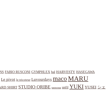
HARVESTY
NS
hal
HASEGAWA
FABIO RUSCONI
GYMPHLEX
MARU
maco
Le pivot
Luvourdays
le tricoteur
YUKI
STUDIO ORIBE
YUSEI
シェ
RD SHIRT
unfil
tannossa