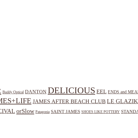
DELICIOUS
E
EEL
DANTON
ENDS and MEA
Buddy Optical
MES+LIFE
LE GLAZIK
JAMES AFTER BEACH CLUB
orSlow
CIVAL
SAINT JAMES
STANDA
Patagonia
SHOES LIKE POTTERY