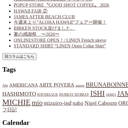
POPUP STORE〝GOOD SHOT COFFEE〟 2026
HAWAII FAIR ②
JAMES AFTER BEACH CLUB
今週末より”ALOHA HAWAII”フェアー開催！
BIRKEN STOCK並びました。
夏の感謝祭 〜2026〜
ONLINESTORE OPEN！/ LINEN French sleeve
STANDARD SHIRT “LINEN Open Collar Shirt”
Tags
BRUNABOINN
ARTE POVERA
AMERICANA
Abe
assiette
ISHI
JA
HASHIMOTO
HAVERSACK
HURRAY HURRAY
JAMES
MICHIE
mio
mizuiro-ind
naho
Nigel Cabourn
OR
フ日記
Calendar