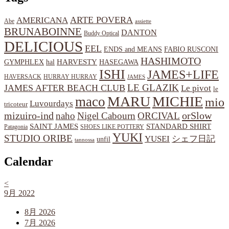
ARTE POVERA
AMERICANA
Abe
assiette
BRUNABOINNE
DANTON
Buddy Optical
DELICIOUS
EEL
ENDS and MEANS
FABIO RUSCONI
HASHIMOTO
HARVESTY
hal
HASEGAWA
GYMPHLEX
ISHI
JAMES+LIFE
HAVERSACK
HURRAY HURRAY
JAMES
LE GLAZIK
JAMES AFTER BEACH CLUB
Le pivot
le
MARU
MICHIE
maco
mio
Luvourdays
tricoteur
orSlow
mizuiro-ind
naho
Nigel Cabourn
ORCIVAL
SAINT JAMES
STANDARD SHIRT
Patagonia
SHOES LIKE POTTERY
YUKI
STUDIO ORIBE
YUSEI
シェフ日記
unfil
tannossa
Calendar
<
9月 2022
8月 2026
7月 2026