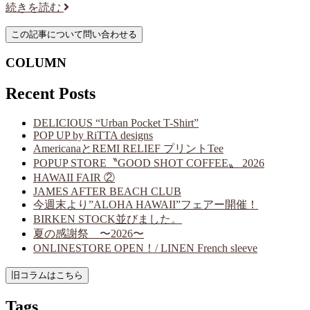
続きを読む
COLUMN
Recent Posts
DELICIOUS “Urban Pocket T-Shirt”
POP UP by RiTTA designs
AmericanaとREMI RELIEF プリントTee
POPUP STORE〝GOOD SHOT COFFEE〟 2026
HAWAII FAIR ②
JAMES AFTER BEACH CLUB
今週末より”ALOHA HAWAII”フェアー開催！
BIRKEN STOCK並びました。
夏の感謝祭 〜2026〜
ONLINESTORE OPEN！/ LINEN French sleeve
Tags