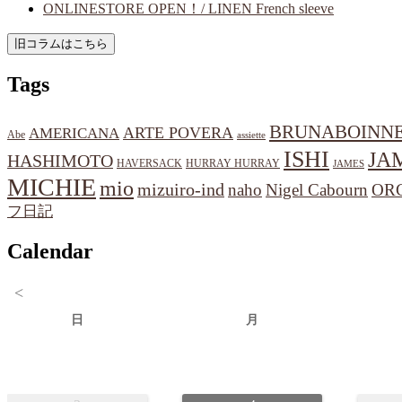
ONLINESTORE OPEN！/ LINEN French sleeve
Tags
BRUNABOINN
ARTE POVERA
AMERICANA
Abe
assiette
ISHI
JA
HASHIMOTO
HAVERSACK
HURRAY HURRAY
JAMES
MICHIE
mio
mizuiro-ind
naho
Nigel Cabourn
OR
フ日記
Calendar
<
日
月