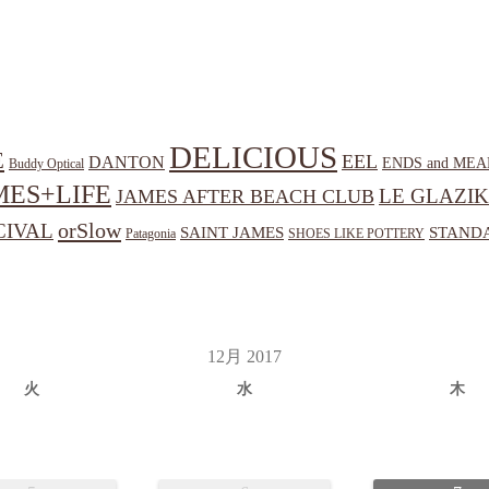
DELICIOUS
E
EEL
DANTON
ENDS and MEA
Buddy Optical
MES+LIFE
LE GLAZIK
JAMES AFTER BEACH CLUB
orSlow
CIVAL
SAINT JAMES
STANDA
Patagonia
SHOES LIKE POTTERY
12月 2017
火
水
木