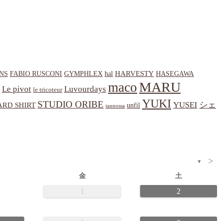
HARVESTY
NS
hal
HASEGAWA
FABIO RUSCONI
GYMPHLEX
MARU
maco
Le pivot
Luvourdays
le tricoteur
YUKI
STUDIO ORIBE
YUSEI
シェ
RD SHIRT
unfil
tannossa
>
▼
金
土
1
2