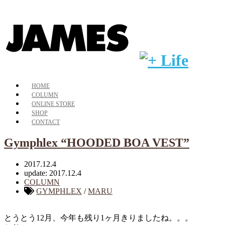
HOME
COLUMN
ONLINE STORE
SHOP
CONTACT
Gymphlex “HOODED BOA VEST”
2017.12.4
update: 2017.12.4
COLUMN
GYMPHLEX
/
MARU
とうとう12月、今年も残り1ヶ月きりましたね。。。