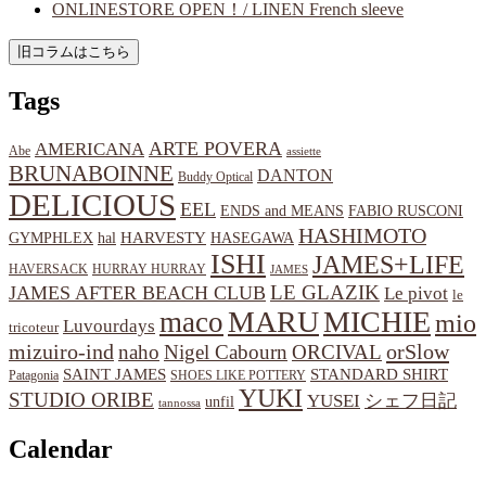
ONLINESTORE OPEN！/ LINEN French sleeve
Tags
ARTE POVERA
AMERICANA
Abe
assiette
BRUNABOINNE
DANTON
Buddy Optical
DELICIOUS
EEL
ENDS and MEANS
FABIO RUSCONI
HASHIMOTO
HARVESTY
hal
HASEGAWA
GYMPHLEX
ISHI
JAMES+LIFE
HAVERSACK
HURRAY HURRAY
JAMES
LE GLAZIK
JAMES AFTER BEACH CLUB
Le pivot
le
MARU
MICHIE
maco
mio
Luvourdays
tricoteur
orSlow
mizuiro-ind
naho
Nigel Cabourn
ORCIVAL
SAINT JAMES
STANDARD SHIRT
Patagonia
SHOES LIKE POTTERY
YUKI
STUDIO ORIBE
YUSEI
シェフ日記
unfil
tannossa
Calendar