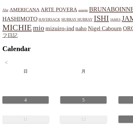
BRUNABOINN
ARTE POVERA
AMERICANA
Abe
assiette
ISHI
JA
HASHIMOTO
HAVERSACK
HURRAY HURRAY
JAMES
MICHIE
mio
mizuiro-ind
naho
Nigel Cabourn
OR
フ日記
Calendar
<
日
月
4
5
11
12