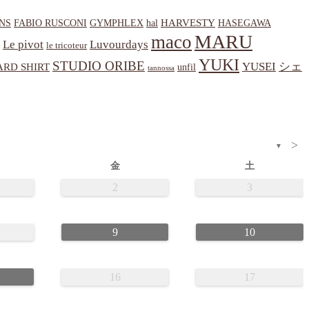
HARVESTY
NS
hal
HASEGAWA
FABIO RUSCONI
GYMPHLEX
MARU
maco
Le pivot
Luvourdays
le tricoteur
YUKI
STUDIO ORIBE
YUSEI
シェ
RD SHIRT
unfil
tannossa
>
▼
金
土
2
3
9
10
16
17