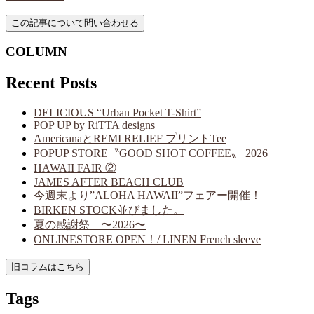
COLUMN
Recent Posts
DELICIOUS “Urban Pocket T-Shirt”
POP UP by RiTTA designs
AmericanaとREMI RELIEF プリントTee
POPUP STORE〝GOOD SHOT COFFEE〟 2026
HAWAII FAIR ②
JAMES AFTER BEACH CLUB
今週末より”ALOHA HAWAII”フェアー開催！
BIRKEN STOCK並びました。
夏の感謝祭 〜2026〜
ONLINESTORE OPEN！/ LINEN French sleeve
Tags