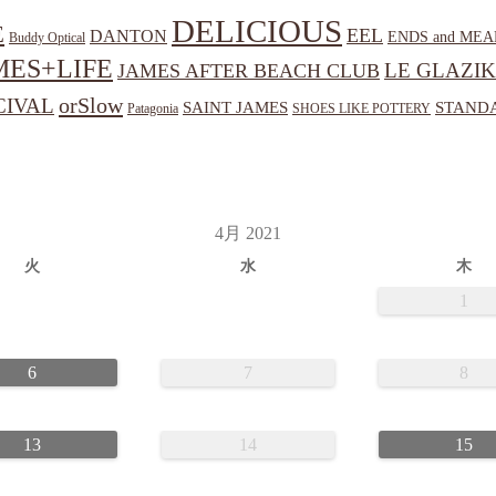
DELICIOUS
E
EEL
DANTON
ENDS and MEA
Buddy Optical
MES+LIFE
LE GLAZIK
JAMES AFTER BEACH CLUB
orSlow
CIVAL
SAINT JAMES
STANDA
Patagonia
SHOES LIKE POTTERY
4月 2021
火
水
木
1
6
7
8
13
14
15