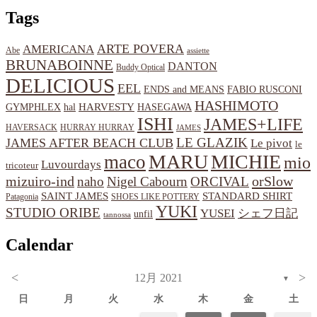
Tags
ARTE POVERA
AMERICANA
Abe
assiette
BRUNABOINNE
DANTON
Buddy Optical
DELICIOUS
EEL
ENDS and MEANS
FABIO RUSCONI
HASHIMOTO
HARVESTY
hal
HASEGAWA
GYMPHLEX
ISHI
JAMES+LIFE
HAVERSACK
HURRAY HURRAY
JAMES
LE GLAZIK
JAMES AFTER BEACH CLUB
Le pivot
le
MARU
MICHIE
maco
mio
Luvourdays
tricoteur
orSlow
mizuiro-ind
naho
Nigel Cabourn
ORCIVAL
SAINT JAMES
STANDARD SHIRT
Patagonia
SHOES LIKE POTTERY
YUKI
STUDIO ORIBE
YUSEI
シェフ日記
unfil
tannossa
Calendar
<
>
12月 2021
▼
日
月
火
水
木
金
土