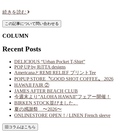
続きを読む
COLUMN
Recent Posts
DELICIOUS “Urban Pocket T-Shirt”
POP UP by RiTTA designs
AmericanaとREMI RELIEF プリントTee
POPUP STORE〝GOOD SHOT COFFEE〟 2026
HAWAII FAIR ②
JAMES AFTER BEACH CLUB
今週末より”ALOHA HAWAII”フェアー開催！
BIRKEN STOCK並びました。
夏の感謝祭 〜2026〜
ONLINESTORE OPEN！/ LINEN French sleeve