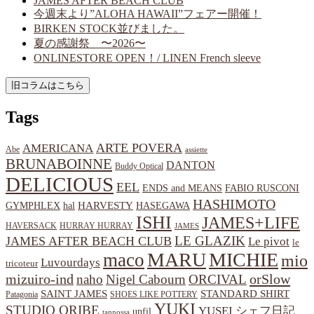
JAMES AFTER BEACH CLUB
今週末より”ALOHA HAWAII”フェアー開催！
BIRKEN STOCK並びました。
夏の感謝祭 〜2026〜
ONLINESTORE OPEN！/ LINEN French sleeve
Tags
ARTE POVERA
AMERICANA
Abe
assiette
BRUNABOINNE
DANTON
Buddy Optical
DELICIOUS
EEL
ENDS and MEANS
FABIO RUSCONI
HASHIMOTO
HARVESTY
hal
HASEGAWA
GYMPHLEX
ISHI
JAMES+LIFE
HAVERSACK
HURRAY HURRAY
JAMES
LE GLAZIK
JAMES AFTER BEACH CLUB
Le pivot
le
MARU
MICHIE
maco
mio
Luvourdays
tricoteur
orSlow
mizuiro-ind
naho
Nigel Cabourn
ORCIVAL
SAINT JAMES
STANDARD SHIRT
Patagonia
SHOES LIKE POTTERY
YUKI
STUDIO ORIBE
YUSEI
シェフ日記
unfil
tannossa