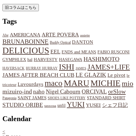
Tags
ARTE POVERA
AMERICANA
Abe
assiette
BRUNABOINNE
DANTON
Buddy Optical
DELICIOUS
EEL
ENDS and MEANS
FABIO RUSCONI
HASHIMOTO
HARVESTY
hal
HASEGAWA
GYMPHLEX
ISHI
JAMES+LIFE
HAVERSACK
HURRAY HURRAY
JAMES
LE GLAZIK
JAMES AFTER BEACH CLUB
Le pivot
le
MARU
MICHIE
maco
mio
Luvourdays
tricoteur
orSlow
mizuiro-ind
naho
Nigel Cabourn
ORCIVAL
SAINT JAMES
STANDARD SHIRT
Patagonia
SHOES LIKE POTTERY
YUKI
STUDIO ORIBE
YUSEI
シェフ日記
unfil
tannossa
Calendar
<