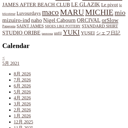
LE GLAZIK
JAMES AFTER BEACH CLUB
Le pivot
le
MARU
MICHIE
maco
mio
Luvourdays
tricoteur
orSlow
mizuiro-ind
naho
Nigel Cabourn
ORCIVAL
SAINT JAMES
STANDARD SHIRT
Patagonia
SHOES LIKE POTTERY
YUKI
STUDIO ORIBE
YUSEI
シェフ日記
unfil
tannossa
Calendar
<
5月 2021
8月 2026
7月 2026
6月 2026
5月 2026
4月 2026
3月 2026
2月 2026
1月 2026
12月 2025
11月 2025