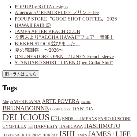
POP UP by RiTTA designs
AmericanaとREMI RELIEF プリントTee
POPUP STORE〝GOOD SHOT COFFEE〟 2026
HAWAII FAIR ②
JAMES AFTER BEACH CLUB
今週末より”ALOHA HAWAII”フェアー開催！
BIRKEN STOCK並びました。
夏の感謝祭 〜2026〜
ONLINESTORE OPEN！/ LINEN French sleeve
STANDARD SHIRT “LINEN Open Collar Shirt”
Tags
ARTE POVERA
AMERICANA
Abe
assiette
BRUNABOINNE
DANTON
Buddy Optical
DELICIOUS
EEL
ENDS and MEANS
FABIO RUSCONI
HASHIMOTO
HARVESTY
hal
HASEGAWA
GYMPHLEX
ISHI
JAMES+LIFE
HAVERSACK
HURRAY HURRAY
JAMES