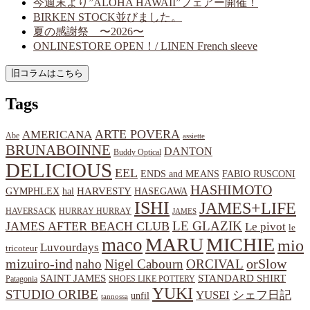
今週末より”ALOHA HAWAII”フェアー開催！
BIRKEN STOCK並びました。
夏の感謝祭 〜2026〜
ONLINESTORE OPEN！/ LINEN French sleeve
Tags
ARTE POVERA
AMERICANA
Abe
assiette
BRUNABOINNE
DANTON
Buddy Optical
DELICIOUS
EEL
ENDS and MEANS
FABIO RUSCONI
HASHIMOTO
HARVESTY
hal
HASEGAWA
GYMPHLEX
ISHI
JAMES+LIFE
HAVERSACK
HURRAY HURRAY
JAMES
LE GLAZIK
JAMES AFTER BEACH CLUB
Le pivot
le
MARU
MICHIE
maco
mio
Luvourdays
tricoteur
orSlow
mizuiro-ind
naho
Nigel Cabourn
ORCIVAL
SAINT JAMES
STANDARD SHIRT
Patagonia
SHOES LIKE POTTERY
YUKI
STUDIO ORIBE
YUSEI
シェフ日記
unfil
tannossa