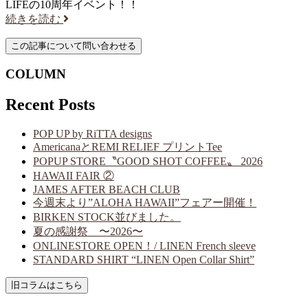
LIFEの10周年イベント！！
続きを読む
COLUMN
Recent Posts
POP UP by RiTTA designs
AmericanaとREMI RELIEF プリントTee
POPUP STORE〝GOOD SHOT COFFEE〟 2026
HAWAII FAIR ②
JAMES AFTER BEACH CLUB
今週末より”ALOHA HAWAII”フェアー開催！
BIRKEN STOCK並びました。
夏の感謝祭 〜2026〜
ONLINESTORE OPEN！/ LINEN French sleeve
STANDARD SHIRT “LINEN Open Collar Shirt”