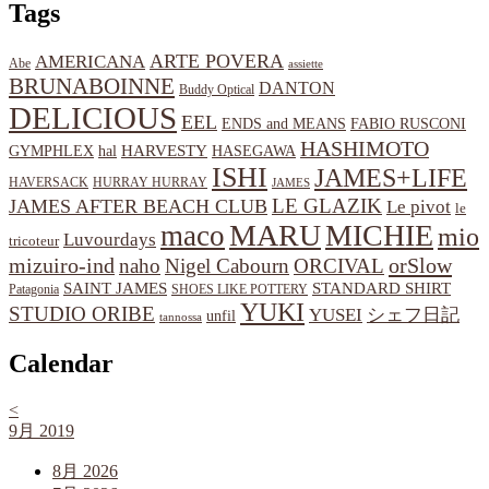
Tags
ARTE POVERA
AMERICANA
Abe
assiette
BRUNABOINNE
DANTON
Buddy Optical
DELICIOUS
EEL
ENDS and MEANS
FABIO RUSCONI
HASHIMOTO
HARVESTY
hal
HASEGAWA
GYMPHLEX
ISHI
JAMES+LIFE
HAVERSACK
HURRAY HURRAY
JAMES
LE GLAZIK
JAMES AFTER BEACH CLUB
Le pivot
le
MARU
MICHIE
maco
mio
Luvourdays
tricoteur
orSlow
mizuiro-ind
naho
Nigel Cabourn
ORCIVAL
SAINT JAMES
STANDARD SHIRT
Patagonia
SHOES LIKE POTTERY
YUKI
STUDIO ORIBE
YUSEI
シェフ日記
unfil
tannossa
Calendar
<
9月 2019
8月 2026