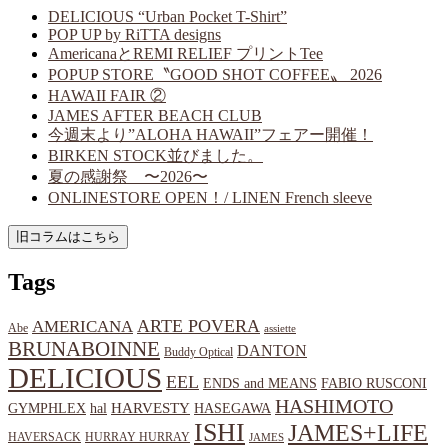
DELICIOUS “Urban Pocket T-Shirt”
POP UP by RiTTA designs
AmericanaとREMI RELIEF プリントTee
POPUP STORE〝GOOD SHOT COFFEE〟 2026
HAWAII FAIR ②
JAMES AFTER BEACH CLUB
今週末より”ALOHA HAWAII”フェアー開催！
BIRKEN STOCK並びました。
夏の感謝祭 〜2026〜
ONLINESTORE OPEN！/ LINEN French sleeve
Tags
ARTE POVERA
AMERICANA
Abe
assiette
BRUNABOINNE
DANTON
Buddy Optical
DELICIOUS
EEL
ENDS and MEANS
FABIO RUSCONI
HASHIMOTO
HARVESTY
hal
HASEGAWA
GYMPHLEX
ISHI
JAMES+LIFE
HAVERSACK
HURRAY HURRAY
JAMES