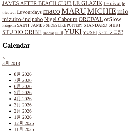
LE GLAZIK
JAMES AFTER BEACH CLUB
Le pivot
le
MARU
MICHIE
maco
mio
Luvourdays
tricoteur
orSlow
mizuiro-ind
naho
Nigel Cabourn
ORCIVAL
SAINT JAMES
STANDARD SHIRT
Patagonia
SHOES LIKE POTTERY
YUKI
STUDIO ORIBE
YUSEI
シェフ日記
unfil
tannossa
Calendar
<
3月 2018
8月 2026
7月 2026
6月 2026
5月 2026
4月 2026
3月 2026
2月 2026
1月 2026
12月 2025
11月 2025