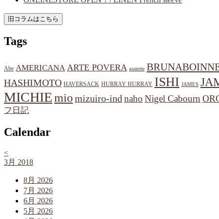
Tags
BRUNABOINN
ARTE POVERA
AMERICANA
Abe
assiette
ISHI
JA
HASHIMOTO
HAVERSACK
HURRAY HURRAY
JAMES
MICHIE
mio
mizuiro-ind
naho
Nigel Cabourn
OR
フ日記
Calendar
<
3月 2018
8月 2026
7月 2026
6月 2026
5月 2026