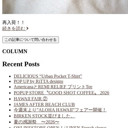
再入荷！！
続きを読む
COLUMN
Recent Posts
DELICIOUS “Urban Pocket T-Shirt”
POP UP by RiTTA designs
AmericanaとREMI RELIEF プリントTee
POPUP STORE〝GOOD SHOT COFFEE〟 2026
HAWAII FAIR ②
JAMES AFTER BEACH CLUB
今週末より”ALOHA HAWAII”フェアー開催！
BIRKEN STOCK並びました。
夏の感謝祭 〜2026〜
ONLINESTORE OPEN！/ LINEN French sleeve