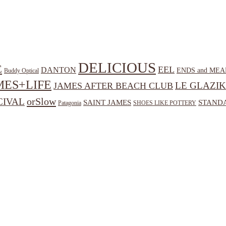
DELICIOUS
E
EEL
DANTON
ENDS and MEA
Buddy Optical
MES+LIFE
LE GLAZIK
JAMES AFTER BEACH CLUB
orSlow
CIVAL
SAINT JAMES
STANDA
Patagonia
SHOES LIKE POTTERY