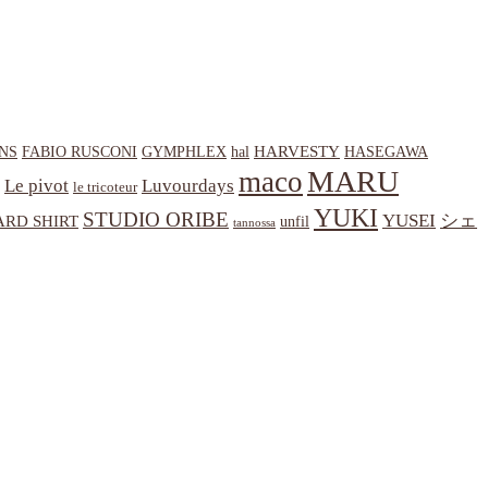
HARVESTY
NS
hal
HASEGAWA
FABIO RUSCONI
GYMPHLEX
MARU
maco
Le pivot
Luvourdays
le tricoteur
YUKI
STUDIO ORIBE
YUSEI
シェ
RD SHIRT
unfil
tannossa