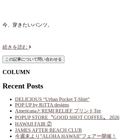
今、穿きたいパンツ。
続きを読む
COLUMN
Recent Posts
DELICIOUS “Urban Pocket T-Shirt”
POP UP by RiTTA designs
AmericanaとREMI RELIEF プリントTee
POPUP STORE〝GOOD SHOT COFFEE〟 2026
HAWAII FAIR ②
JAMES AFTER BEACH CLUB
今週末より”ALOHA HAWAII”フェアー開催！