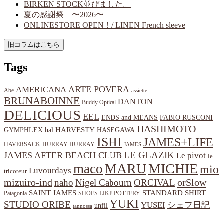
BIRKEN STOCK並びました。
夏の感謝祭 〜2026〜
ONLINESTORE OPEN！/ LINEN French sleeve
Tags
ARTE POVERA
AMERICANA
Abe
assiette
BRUNABOINNE
DANTON
Buddy Optical
DELICIOUS
EEL
ENDS and MEANS
FABIO RUSCONI
HASHIMOTO
HARVESTY
hal
HASEGAWA
GYMPHLEX
ISHI
JAMES+LIFE
HAVERSACK
HURRAY HURRAY
JAMES
LE GLAZIK
JAMES AFTER BEACH CLUB
Le pivot
le
MARU
MICHIE
maco
mio
Luvourdays
tricoteur
orSlow
mizuiro-ind
naho
Nigel Cabourn
ORCIVAL
SAINT JAMES
STANDARD SHIRT
Patagonia
SHOES LIKE POTTERY
YUKI
STUDIO ORIBE
YUSEI
シェフ日記
unfil
tannossa