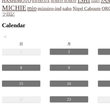
ISHI
JA
HASHIMOTO
HAVERSACK
HURRAY HURRAY
JAMES
MICHIE
mio
mizuiro-ind
naho
Nigel Cabourn
OR
フ日記
Calendar
<
日
月
1
2
8
9
15
16
22
23