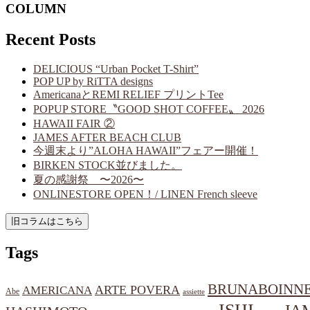
COLUMN
Recent Posts
DELICIOUS “Urban Pocket T-Shirt”
POP UP by RiTTA designs
AmericanaとREMI RELIEF プリントTee
POPUP STORE〝GOOD SHOT COFFEE〟 2026
HAWAII FAIR ②
JAMES AFTER BEACH CLUB
今週末より”ALOHA HAWAII”フェアー開催！
BIRKEN STOCK並びました。
夏の感謝祭 〜2026〜
ONLINESTORE OPEN！/ LINEN French sleeve
Tags
BRUNABOINN
ARTE POVERA
AMERICANA
Abe
assiette