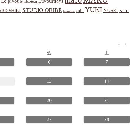
maco
Le pivot
Luvourdays
le tricoteur
YUKI
STUDIO ORIBE
YUSEI
シェ
RD SHIRT
unfil
tannossa
>
▼
金
土
6
7
13
14
20
21
27
28