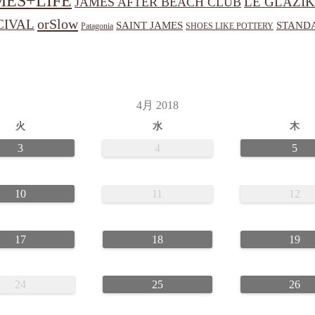
MES+LIFE
LE GLAZIK
JAMES AFTER BEACH CLUB
orSlow
CIVAL
SAINT JAMES
STANDA
Patagonia
SHOES LIKE POTTERY
4月 2018
火
水
木
3
4
5
10
11
12
17
18
19
24
25
26