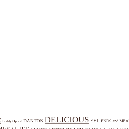
DELICIOUS
E
EEL
DANTON
ENDS and MEA
Buddy Optical