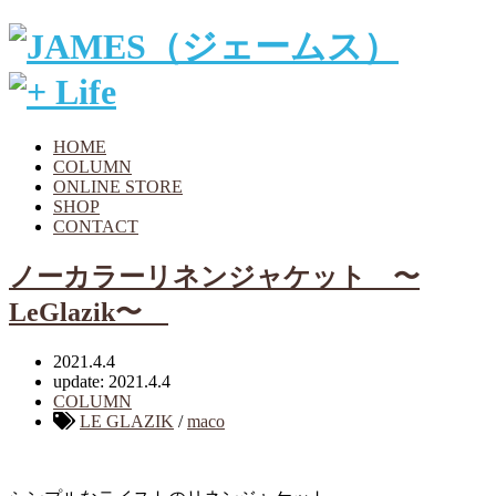
HOME
COLUMN
ONLINE STORE
SHOP
CONTACT
ノーカラーリネンジャケット 〜
LeGlazik〜
2021.4.4
update: 2021.4.4
COLUMN
LE GLAZIK
/
maco