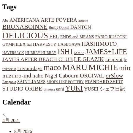
Tags
ARTE POVERA
AMERICANA
Abe
assiette
BRUNABOINNE
DANTON
Buddy Optical
DELICIOUS
EEL
ENDS and MEANS
FABIO RUSCONI
HASHIMOTO
HARVESTY
hal
HASEGAWA
GYMPHLEX
ISHI
JAMES+LIFE
HAVERSACK
HURRAY HURRAY
JAMES
LE GLAZIK
JAMES AFTER BEACH CLUB
Le pivot
le
MARU
MICHIE
maco
mio
Luvourdays
tricoteur
orSlow
mizuiro-ind
naho
Nigel Cabourn
ORCIVAL
SAINT JAMES
STANDARD SHIRT
Patagonia
SHOES LIKE POTTERY
YUKI
STUDIO ORIBE
YUSEI
シェフ日記
unfil
tannossa
Calendar
<
4月 2021
8月 2026