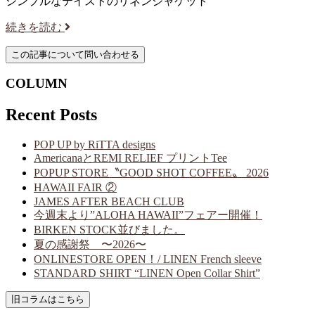
シンプルなテイストのリネンジャケット
続きを読む
COLUMN
Recent Posts
POP UP by RiTTA designs
AmericanaとREMI RELIEF プリントTee
POPUP STORE〝GOOD SHOT COFFEE〟 2026
HAWAII FAIR ②
JAMES AFTER BEACH CLUB
今週末より”ALOHA HAWAII”フェアー開催！
BIRKEN STOCK並びました。
夏の感謝祭 〜2026〜
ONLINESTORE OPEN！/ LINEN French sleeve
STANDARD SHIRT “LINEN Open Collar Shirt”