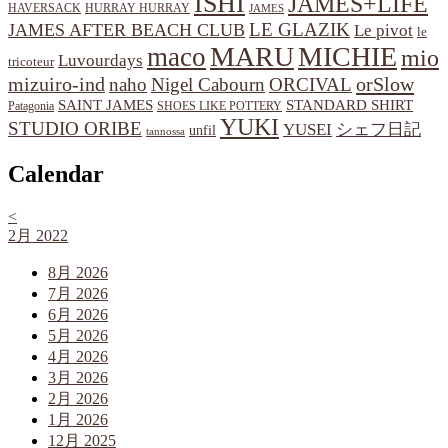
ISHI
JAMES+LIFE
HAVERSACK
HURRAY HURRAY
JAMES
LE GLAZIK
JAMES AFTER BEACH CLUB
Le pivot
le
MARU
MICHIE
maco
mio
Luvourdays
tricoteur
orSlow
mizuiro-ind
naho
Nigel Cabourn
ORCIVAL
SAINT JAMES
STANDARD SHIRT
Patagonia
SHOES LIKE POTTERY
YUKI
STUDIO ORIBE
YUSEI
シェフ日記
unfil
tannossa
Calendar
<
2月 2022
8月 2026
7月 2026
6月 2026
5月 2026
4月 2026
3月 2026
2月 2026
1月 2026
12月 2025