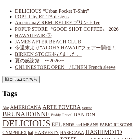
DELICIOUS “Urban Pocket T-Shirt”
POP UP by RiTTA designs
AmericanaとREMI RELIEF プリントTee
POPUP STORE〝GOOD SHOT COFFEE〟 2026
HAWAII FAIR ②
JAMES AFTER BEACH CLUB
今週末より”ALOHA HAWAII”フェアー開催！
BIRKEN STOCK並びました。
夏の感謝祭 〜2026〜
ONLINESTORE OPEN！/ LINEN French sleeve
Tags
ARTE POVERA
AMERICANA
Abe
assiette
BRUNABOINNE
DANTON
Buddy Optical
DELICIOUS
EEL
ENDS and MEANS
FABIO RUSCONI
HASHIMOTO
HARVESTY
hal
HASEGAWA
GYMPHLEX