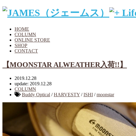
HOME
COLUMN
ONLINE STORE
SHOP
CONTACT
【MOONSTAR ALWEATHER入荷!!】
2019.12.28
update: 2019.12.28
COLUMN
Buddy Optical
/
HARVESTY
/
ISHI
/
moonstar