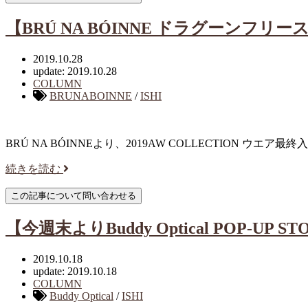
【BRÚ NA BÓINNE ドラグーンフリー
2019.10.28
update: 2019.10.28
COLUMN
BRUNABOINNE
/
ISHI
BRÚ NA BÓINNEより、2019AW COLLECTION ウエア最終入
続きを読む
【今週末よりBuddy Optical POP-UP S
2019.10.18
update: 2019.10.18
COLUMN
Buddy Optical
/
ISHI