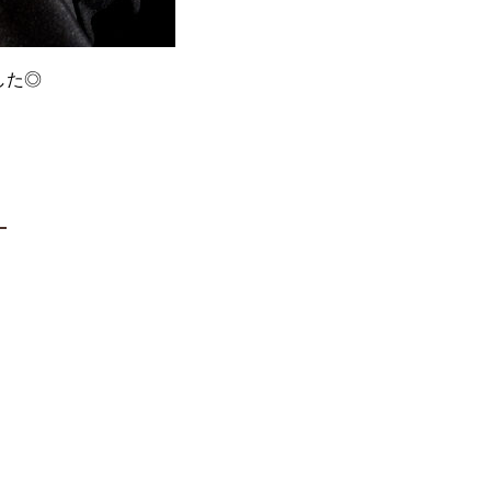
ました◎
】