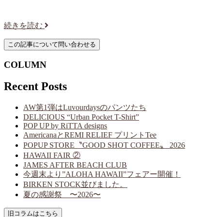
続きを読む
COLUMN
Recent Posts
AW第1弾はLuvourdaysのパンツたち
DELICIOUS “Urban Pocket T-Shirt”
POP UP by RiTTA designs
AmericanaとREMI RELIEF プリントTee
POPUP STORE〝GOOD SHOT COFFEE〟 2026
HAWAII FAIR ②
JAMES AFTER BEACH CLUB
今週末より”ALOHA HAWAII”フェアー開催！
BIRKEN STOCK並びました。
夏の感謝祭 〜2026〜