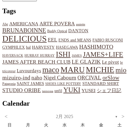
Tags
ARTE POVERA
AMERICANA
Abe
assiette
BRUNABOINNE
DANTON
Buddy Optical
DELICIOUS
EEL
ENDS and MEANS
FABIO RUSCONI
HASHIMOTO
HARVESTY
hal
HASEGAWA
GYMPHLEX
ISHI
JAMES+LIFE
HAVERSACK
HURRAY HURRAY
JAMES
LE GLAZIK
JAMES AFTER BEACH CLUB
Le pivot
le
MARU
MICHIE
maco
mio
Luvourdays
tricoteur
orSlow
mizuiro-ind
naho
Nigel Cabourn
ORCIVAL
SAINT JAMES
STANDARD SHIRT
Patagonia
SHOES LIKE POTTERY
YUKI
STUDIO ORIBE
YUSEI
シェフ日記
unfil
tannossa
Calendar
<
>
2月 2025
▼
日
月
火
水
木
金
土