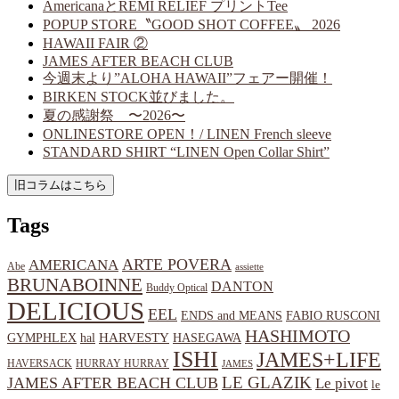
AmericanaとREMI RELIEF プリントTee
POPUP STORE〝GOOD SHOT COFFEE〟 2026
HAWAII FAIR ②
JAMES AFTER BEACH CLUB
今週末より”ALOHA HAWAII”フェアー開催！
BIRKEN STOCK並びました。
夏の感謝祭 〜2026〜
ONLINESTORE OPEN！/ LINEN French sleeve
STANDARD SHIRT “LINEN Open Collar Shirt”
Tags
ARTE POVERA
AMERICANA
Abe
assiette
BRUNABOINNE
DANTON
Buddy Optical
DELICIOUS
EEL
ENDS and MEANS
FABIO RUSCONI
HASHIMOTO
HARVESTY
hal
HASEGAWA
GYMPHLEX
ISHI
JAMES+LIFE
HAVERSACK
HURRAY HURRAY
JAMES
LE GLAZIK
JAMES AFTER BEACH CLUB
Le pivot
le