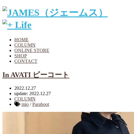
HOME
COLUMN
ONLINE STORE
SHOP
CONTACT
In AVATI ピーコート
2022.12.27
update: 2022.12.27
COLUMN
mio
/
Paraboot