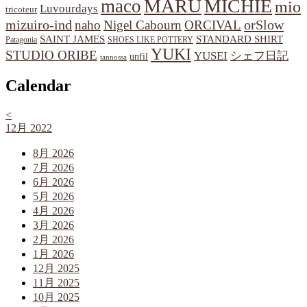
MARU
MICHIE
maco
mio
Luvourdays
tricoteur
orSlow
mizuiro-ind
naho
Nigel Cabourn
ORCIVAL
SAINT JAMES
STANDARD SHIRT
Patagonia
SHOES LIKE POTTERY
YUKI
STUDIO ORIBE
YUSEI
シェフ日記
unfil
tannossa
Calendar
<
12月 2022
8月 2026
7月 2026
6月 2026
5月 2026
4月 2026
3月 2026
2月 2026
1月 2026
12月 2025
11月 2025
10月 2025